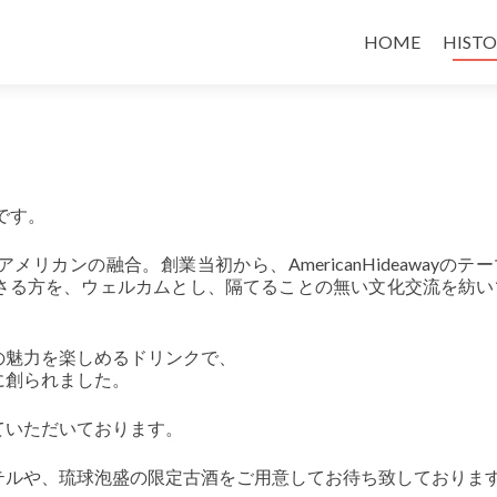
コンテンツへス
HOME
HIST
です。
カンの融合。創業当初から、AmericanHideawayのテ
さる方を、ウェルカムとし、隔てることの無い文化交流を紡い
の魅力を楽しめるドリンクで、
に創られました。
ていただいております。
テルや、琉球泡盛の限定古酒をご用意してお待ち致しておりま